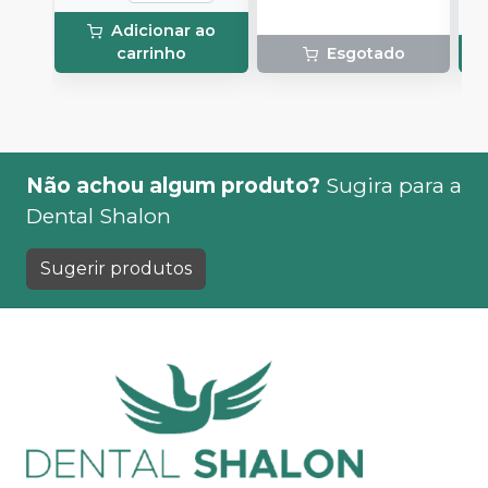
P
Adicionar ao
A
carrinho
Esgotado
Não achou algum produto?
Sugira para a
Dental Shalon
Sugerir produtos