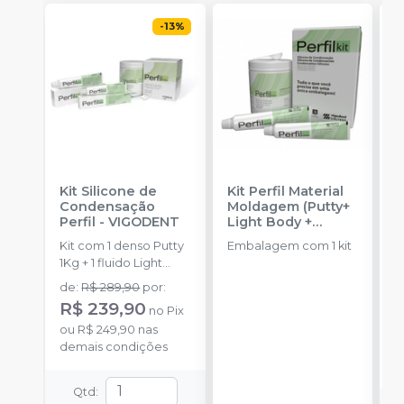
-
13
%
Kit Silicone de
Kit Perfil Material
K
Condensação
Moldagem (Putty+
P
Perfil
-
VIGODENT
Light Body +
F
Catalyst)
-
S
Kit com 1 denso Putty
Embalagem com 1 kit
K
VIGODENT
1Kg + 1 fluido Light
P
Body 120g + 1
d
de
:
R$ 289,90
por
:
a
catalisador 60ml.
E
R$ 239,90
R
no
Pix
D
ou
R$ 249,90
nas
o
p
demais condições
d
(
P
o
Qtd
:
1