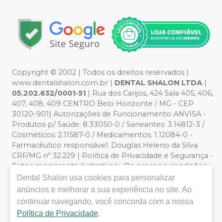
Copyright © 2002 | Todos os direitos reservados |
www.dentalshalon.com.br |
DENTAL SHALON LTDA
|
05.202.632/0001-51
| Rua dos Carijos, 424 Sala 405, 406,
407, 408, 409 CENTRO Belo Horizonte / MG - CEP
30120-901| Autorizações de Funcionamento ANVISA -
Produtos p/ Saúde: 8.33050-0 / Saneantes: 3.14812-3 /
Cosmeticos: 2.11587-0 / Medicamentos: 1.12084-0 -
Farmacêutico responsável: Douglas Heleno da Silva
CRF/MG nº 32.229 | Política de Privacidade e Segurança -
Fotos meramente ilustrativas - Os preços e condições
da loja virtual estão sujeitos a alterações. Em caso de
Dental Shalon
usa cookies para personalizar
divergência de preços no site, o valor válido é o do
anúncios e melhorar a sua experiência no site. Ao
Carrinho de Compra. Não vendemos por atacado, por
continuar navegando, você concorda com a nossa
isso nos reservamos o direito de não atender compras
Política de Privacidade
.
de grandes volumes pelo site.