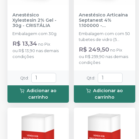
Anestésico
Anestésico Articaína
Xylestesin 2% Gel -
Septanest 4%
30g
-
CRISTÁLIA
1:100000
-
SEPTODONT
Embalagem com 30g
Embalagem com com 50
tubetes de vidro (5
R$ 13,34
no
Pix
blisters contendo 10
R$ 249,50
no
Pix
ou
R$ 13,90
nas demais
unidades cada).
condições
ou
R$ 259,90
nas demais
condições
Qtd
:
Qtd
:
Adicionar ao
Adicionar ao
carrinho
carrinho