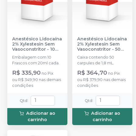
Anestésico Lidocaína
Anestésico Lidocaína
2% Xylestesin Sem
2% Xylestesin Sem
Vasoconstritor - 10
Vasoconstritor - 50
Frascos (20ml cada)
-
carpules (1,8 mL
Embalagem com 10
Caixa contendo 50
CRISTÁLIA
cada)
-
CRISTÁLIA
Frascos com 20ml cada.
carpules de 1,8 mL.
R$ 335,90
R$ 364,70
no
Pix
no
Pix
ou
R$ 349,90
nas demais
ou
R$ 379,90
nas demais
condições
condições
Qtd
:
Qtd
:
Adicionar ao
Adicionar ao
carrinho
carrinho