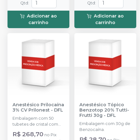
Vidro).
Qtd
:
Qtd
:
Adicionar ao
Adicionar ao
carrinho
carrinho
Anestésico Prilocaína
Anestésico Tópico
3% CV Prilonest
-
DFL
Benzotop 20% Tutti-
Frutti 30g
-
DFL
Embalagem com 50
Embalagem com 30g de
tubetes de cristal com
Benzocaína.
1,8ml cada. Cloridrato de
R$ 268,70
no
Pix
Prilocaína com
R$ 28,70