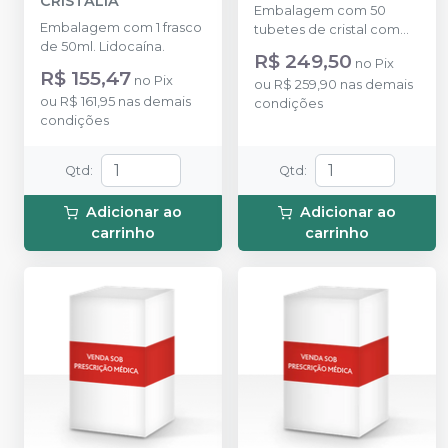
CRISTÁLIA
Embalagem com 50
Embalagem com 1 frasco
tubetes de cristal com
de 50ml. Lidocaína.
1,8ml cada. Cloridrato
R$ 249,50
no
Pix
Mepivacaína sem vaso
R$ 155,47
no
Pix
ou
R$ 259,90
nas demais
(Tubete de Vidro).
ou
R$ 161,95
nas demais
condições
condições
Qtd
:
Qtd
:
Adicionar ao
Adicionar ao
carrinho
carrinho