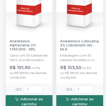
Anestésico
Anestésico Lidocaína
Alphacaine 2%
2% Lidostesim AD
-
1:100.000
-
DFL
DLA
Caixa com 50 tubetes de
Embalagem com 50
1,8ml, acondicionados
tubetes de plástico com
em blisters lacrados com
1,8ml cada. Cloridrato de
R$ 191,90
R$ 153,50
no
Pix
no
Pix
10 tubetes cada.
Lidocaína com
ou
R$ 199,90
nas demais
ou
R$ 159,90
nas demais
Hemitartarato de
condições
condições
epinefrina.
Qtd
:
Qtd
:
Adicionar ao
Adicionar ao
carrinho
carrinho