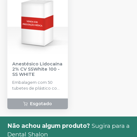
Anestésico Lidocaína
2% CV SSWhite 100
-
SS WHITE
Embalagem com 50
tubetes de plástico com
1,8ml cada. Cloridrato de
Lidocaína 2% com
Esgotado
Fenilefrina.
Não achou algum produto?
Sugira para a
Dental Shalon