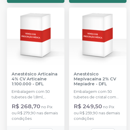
Anestésico Articaína
Anestésico
4% CV Articaíne
Mepivacaína 2% CV
1:100.000
-
DFL
Mepiadre
-
DFL
Embalagem com 50
Embalagem com 50
tubetes de 1,8ml,
tubetes de cristal com
acondicionados em
1,8ml cada. Cloridrato de
R$ 268,70
R$ 249,50
no
Pix
no
Pix
blisters lacrados com 10
Mepivacaína com
ou
R$ 279,90
nas demais
ou
R$ 259,90
nas demais
tubetes cada. Cloridrato
Epinefrina (Tubete de
condições
condições
de Articaína com
Vidro).
Epinefrina (Tubete de