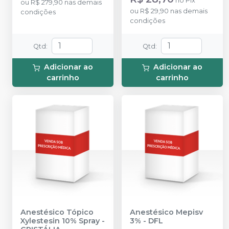
no
Pix
ou
R$ 279,90
nas demais
Felipressina (Tubete de
ou
R$ 29,90
nas demais
condições
Vidro).
condições
Qtd
:
Qtd
:
Adicionar ao
Adicionar ao
carrinho
carrinho
Anestésico Tópico
Anestésico Mepisv
Xylestesin 10% Spray
-
3%
-
DFL