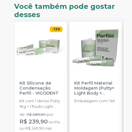
Você também pode gostar
desses
-
13
%
Kit Silicone de
Kit Perfil Material
S
Condensação
Moldagem (Putty+
C
Perfil
-
VIGODENT
Light Body +
P
Catalyst)
-
V
Kit com 1 denso Putty
Embalagem com 1 kit
E
VIGODENT
1Kg + 1 fluido Light
b
Body 120g + 1
c
de
:
R$ 289,90
por
:
d
catalisador 60ml.
R$ 239,90
no
Pix
ou
R$ 249,90
nas
o