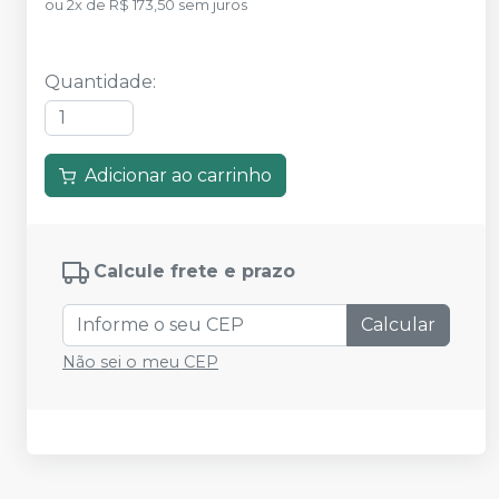
ou
2
x
de
R$ 173,50
sem juros
Quantidade
:
Adicionar ao carrinho
Calcule frete e prazo
Calcular
Não sei o meu CEP