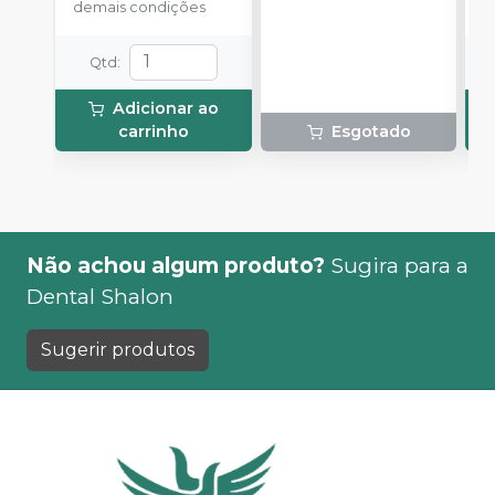
demais condições
d
Qtd
:
Adicionar ao
carrinho
Esgotado
Não achou algum produto?
Sugira para a
Dental Shalon
Sugerir produtos