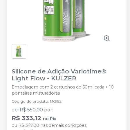
Silicone de Adição Variotime®
Light Flow
-
KULZER
Embalagem com 2 cartuchos de 50ml cada + 10
ponteiras misturadoras
Código do produto
:
MG192
de
:
R$ 550,00
por
:
R$ 333,12
no
Pix
ou
R$ 347,00
nas demais condições