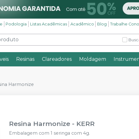
se
Podologia
Listas Acadêmicas
Acadêmico
Blog
Trabalhe Con
Busc
veis
Resinas
Clareadores
Moldagem
Instrumen
sina Harmonize
Resina Harmonize
-
KERR
Embalagem com 1 seringa com 4g.