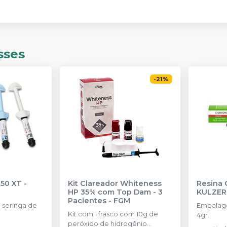
sses
-
21
%
350 XT
-
Kit Clareador Whiteness
Resina 
HP 35% com Top Dam - 3
KULZER
Pacientes
-
FGM
seringa de
Embalage
Kit com 1 frasco com 10g de
4gr.
peróxido de hidrogênio