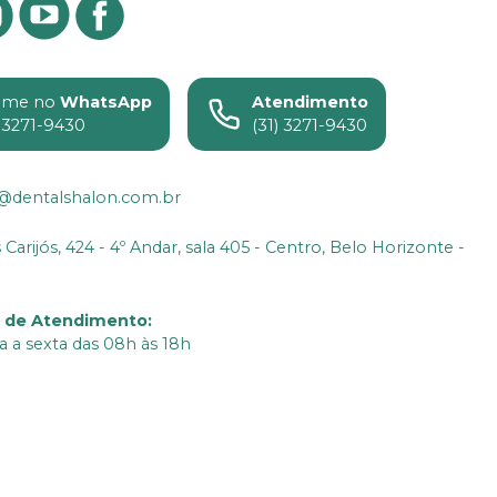
ame no
WhatsApp
Atendimento
) 3271-9430
(31) 3271-9430
n@dentalshalon.com.br
Carijós, 424 - 4º Andar, sala 405 - Centro, Belo Horizonte -
o de Atendimento
:
 a sexta das 08h às 18h