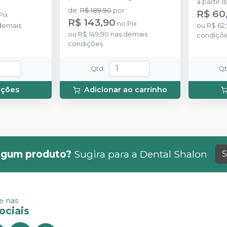
a partir 
concentrado + 1 frasco com 5g
de
:
R$ 189,90
por
:
R$ 60
Pix
de espessante + 1 frasco com
R$ 143,90
no
Pix
demais
2g de solução Neutralize
ou
R$ 62
ou
R$ 149,90
nas demais
(neutralizante de peróxidos) + 1
condiçõ
condições
espátula e uma placa para
preparo do gel e 1 Top Dam
com 2g.
Qtd
:
Q
pções
Adicionar ao carrinho
lgum produto?
Sugira para a
Dental Shalon
S
 nas
ociais