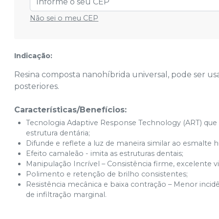
Não sei o meu CEP
Translucent TSC
Cód.
tmp-q4uo7
Indicação:
Resina composta nanohíbrida universal, pode ser us
posteriores.
Características/Benefícios:
Tecnologia Adaptive Response Technology (ART) que 
estrutura dentária;
Difunde e reflete a luz de maneira similar ao esmalte
Efeito camaleão - imita as estruturas dentais;
Manipulação Incrível – Consistência firme, excelente v
Polimento e retenção de brilho consistentes;
Resistência mecânica e baixa contração – Menor incidê
de infiltração marginal.