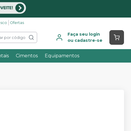
osco
Ofertas
Faça seu login
ar por código
ou cadastre-se
tais
Cimentos
Equipamentos