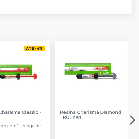
ATÉ
-
4
%
Charisma Classic
-
Resina Charisma Diamond
-
KULZER
m com 1 seringa de