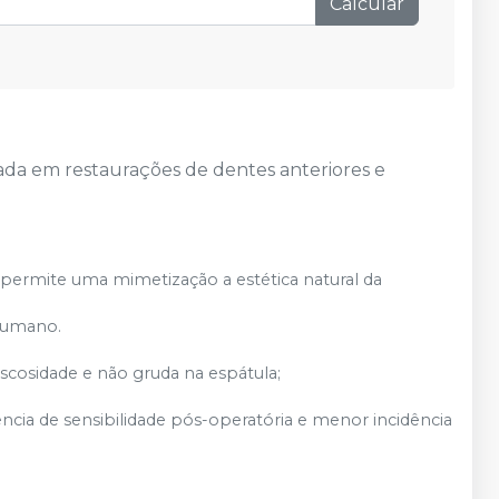
esgotado
Calcular
Produto
Avise-me
Ver info
esgotado
ada em restaurações de dentes anteriores e
permite uma mimetização a estética natural da
 humano.
iscosidade e não gruda na espátula;
ncia de sensibilidade pós-operatória e menor incidência