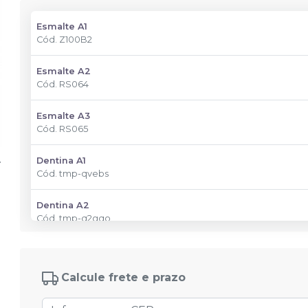
Esmalte A1
Cód.
Z100B2
Esmalte A2
Cód.
RS064
Esmalte A3
Cód.
RS065
Dentina A1
Cód.
tmp-qvebs
Dentina A2
Cód.
tmp-q2gqo
Dentina A3
Cód.
tmp-v5hr9
Calcule frete e prazo
Dentina XL2
Cód.
tmp-zglxc