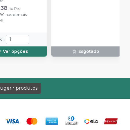
de
:
,38
no
Pix
,90
nas demais
es
td
:
Ver opções
Esgotado
ugerir produtos