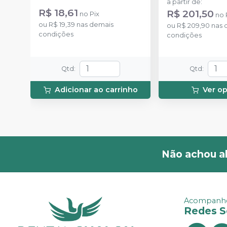
a partir de
:
ponteiras para aplicação.
R$ 18,61
R$ 201,50
no
Pix
no
ou
R$ 19,39
nas demais
ou
R$ 209,90
nas 
condições
condições
Qtd
:
Qtd
:
Adicionar ao carrinho
Ver o
Não achou a
Acompanhe
Redes S