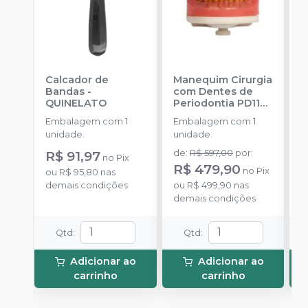
Calcador de
Manequim Cirurgia
E
Bandas
-
com Dentes de
F
QUINELATO
Periodontia PD110
Q
-
PRONEW
Embalagem com 1
Embalagem com 1
E
unidade.
unidade.
u
R$ 91,97
de
:
R$ 597,00
por
:
no
Pix
R$ 479,90
no
Pix
ou
R$ 95,80
nas
o
demais condições
ou
R$ 499,90
nas
d
demais condições
Qtd
:
Qtd
:
Adicionar ao
Adicionar ao
carrinho
carrinho