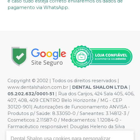
e caso tudo esteja correto enviaremos os dados de
pagamento via WhatsApp.
Copyright © 2002 | Todos os direitos reservados |
www.dentalshalon.com.br |
DENTAL SHALON LTDA
|
05.202.632/0001-51
| Rua dos Carijos, 424 Sala 405, 406,
407, 408, 409 CENTRO Belo Horizonte / MG - CEP
30120-901| Autorizações de Funcionamento ANVISA -
Produtos p/ Saúde: 8.33050-0 / Saneantes: 3.14812-3 /
Cosmeticos: 2.11587-0 / Medicamentos: 1.12084-0 -
Farmacêutico responsável: Douglas Heleno da Silva
CRF/MG nº 32.229 | Política de Privacidade e Segurança -
Dental Shalon
usa cookies para personalizar
Fotos meramente ilustrativas - Os preços e condições