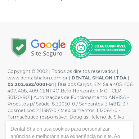
Copyright © 2002 | Todos os direitos reservados |
www.dentalshalon.com.br |
DENTAL SHALON LTDA
|
05.202.632/0001-51
| Rua dos Carijos, 424 Sala 405, 406,
407, 408, 409 CENTRO Belo Horizonte / MG - CEP
30120-901| Autorizações de Funcionamento ANVISA -
Produtos p/ Saúde: 8.33050-0 / Saneantes: 3.14812-3 /
Cosmeticos: 2.11587-0 / Medicamentos: 1.12084-0 -
Farmacêutico responsável: Douglas Heleno da Silva
CRF/MG nº 32.229 | Política de Privacidade e Segurança -
Dental Shalon
usa cookies para personalizar
Fotos meramente ilustrativas - Os preços e condições
da loja virtual estão sujeitos a alterações. Em caso de
anúncios e melhorar a sua experiência no site. Ao