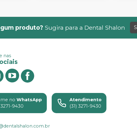
lgum produto?
Sugira para a
Dental Shalon
S
 nas
ociais
ame no
WhatsApp
Atendimento
) 3271-9430
(31) 3271-9430
n@dentalshalon.com.br