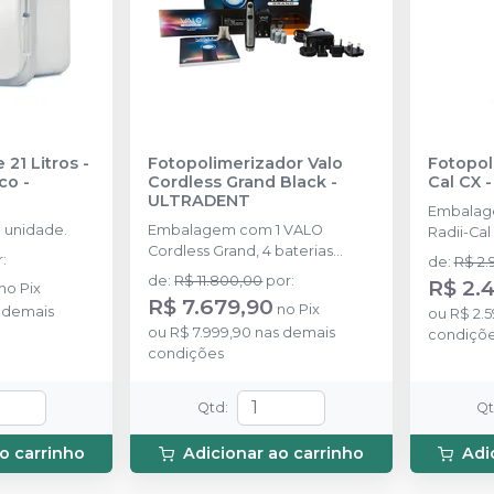
 21 Litros -
Fotopolimerizador Valo
Fotopol
ico
-
Cordless Grand Black
-
Cal CX
ULTRADENT
Embalag
 unidade.
Embalagem com 1 VALO
Radii-Cal 
Cordless Grand, 4 baterias
pacote d
r
:
de
:
R$ 2.
recarregáveis, 1 carregador, 50
regional, 
de
:
R$ 11.800,00
por
:
R$ 2.4
no
Pix
barreiras protetoras, 1 suporte, 1
pequenos
R$ 7.679,90
no
Pix
 demais
protetor de luz.
ou
R$ 2.5
sobressal
ou
R$ 7.999,90
nas demais
condiçõ
de prote
condições
Qtd
:
Q
o carrinho
Adicionar ao carrinho
Adi