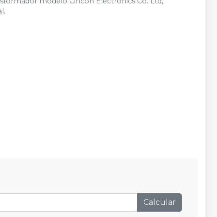
ansformador modelo Cincon Electronics Co. Ltd,
l.
Calcular