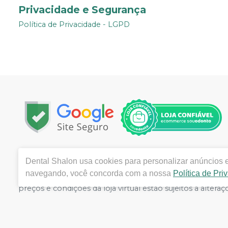
Privacidade e Segurança
Política de Privacidade - LGPD
Copyright © 2002 | Todos os direitos reservados | www.
Dental Shalon
usa cookies para personalizar anúncios e
CENTRO Belo Horizonte / MG - CEP 30120-901| Autorizaç
navegando, você concorda com a nossa
Política de Pri
Medicamentos: 1.12084-0 - Farmacêutico responsável: Dou
preços e condições da loja virtual estão sujeitos a alte
por isso nos reservamos o direito de não atender compr