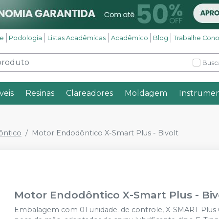
se
Podologia
Listas Acadêmicas
Acadêmico
Blog
Trabalhe Con
Busc
veis
Resinas
Clareadores
Moldagem
Instrumen
ôntico
Motor Endodôntico X-Smart Plus - Bivolt
Motor Endodôntico X-Smart Plus - Biv
Embalagem com 01 unidade. de controle, X-SMART Plus 6