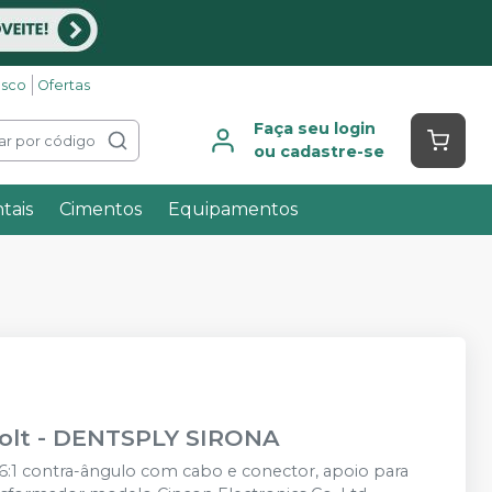
osco
Ofertas
Faça seu login
ar por código
ou cadastre-se
tais
Cimentos
Equipamentos
olt
-
DENTSPLY SIRONA
:1 contra-ângulo com cabo e conector, apoio para