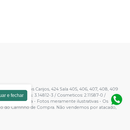
001-51
| Rua dos Carijos, 424 Sala 405, 406, 407, 408, 409
/ Saneantes: 3.14812-3 / Cosmeticos: 2.11587-0 /
uar e fechar
ade e Segurança - Fotos meramente ilustrativas - Os
ido é o do Carrinho de Compra. Não vendemos por atacado,