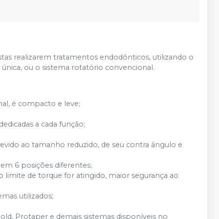
stas realizarem tratamentos endodônticos, utilizando o
nica, ou o sistema rotatório convencional.
nal, é compacto e leve;
 dedicadas a cada função;
devido ao tamanho reduzido, de seu contra ângulo e
em 6 posições diferentes;
 limite de torque for atingido, maior segurança ao
emas utilizados;
d, Protaper e demais sistemas disponíveis no