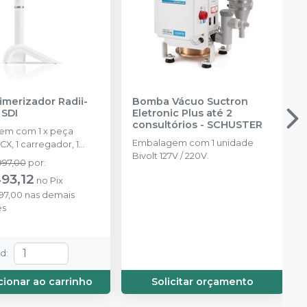
imerizador Radii-
Bomba Vácuo Suctron
-
SDI
Eletronic Plus até 2
consultórios
-
SCHUSTER
em com 1 x peça
Embalagem com 1 unidade
CX, 1 carregador, 1
Bivolt 127V / 220V.
e tomada multi
997,00
por
:
5 filtros de luz
93,12
no
Pix
, 3 lentes
97,00
nas demais
entes e 100 barreiras
es
ção.
td
:
cionar ao carrinho
Solicitar orçamento