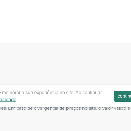
dentalshalon.com.br |
DENTAL SHALON LTDA
|
05.202.632/0
 melhorar a sua experiência no site. Ao continuar
ões de Funcionamento ANVISA - Produtos p/ Saúde: 8.33050-0 
contin
vacidade
.
glas Heleno da Silva CRF/MG nº 32.229 | Política de Privacid
rações. Em caso de divergência de preços no site, o valor vál
as de grandes volumes pelo site.
E-commerce produzido por
Sou Odonto Ecommerce
.