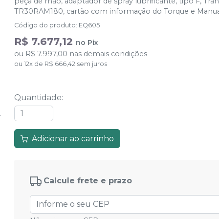
peça de mão, adaptador de spray lubrificante, tipo F, Tr
TR30RAM180, cartão com informação do Torque e Manua
Código do produto
:
EQ605
R$ 7.677,12
no
Pix
ou
R$ 7.997,00
nas demais condições
ou
12
x
de
R$ 666,42
sem juros
Quantidade
:
Adicionar ao carrinho
Calcule frete e prazo