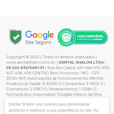
Copyright © 2002 | Todos os direitos reservados |
www.dentalshalon.com.br |
DENTAL SHALON LTDA
|
05.202.632/0001-51
| Rua dos Carijos, 424 Sala 405, 406,
407, 408, 409 CENTRO Belo Horizonte / MG - CEP
30120-901| Autorizações de Funcionamento ANVISA -
Produtos p/ Saúde: 8.33050-0 / Saneantes: 3.14812-3 /
Cosmeticos: 2.11587-0 / Medicamentos: 1.12084-0 -
Farmacêutico responsável: Douglas Heleno da Silva
CRF/MG nº 32.229 | Política de Privacidade e Segurança -
Dental Shalon
usa cookies para personalizar
Fotos meramente ilustrativas - Os preços e condições
da loja virtual estão sujeitos a alterações. Em caso de
anúncios e melhorar a sua experiência no site. Ao