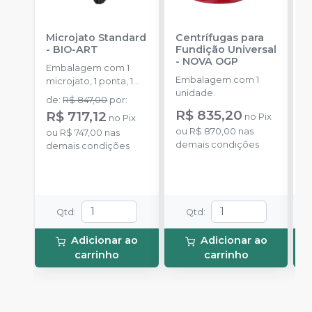
Microjato Standard
Centrífugas para
B
-
BIO-ART
Fundição Universal
1
-
NOVA OGP
Embalagem com 1
E
Embalagem com 1
microjato, 1 ponta, 1
u
unidade.
pote de óxido de
de
:
R$ 847,00
por
:
alumínio com 50g, 1
R$ 835,20
R$ 717,12
no
Pix
no
Pix
o
conexão para equipo,
ou
R$ 870,00
nas
ou
R$ 747,00
nas
d
1 engate rápido e
demais condições
demais condições
manual de instruções.
Qtd
:
Qtd
:
Adicionar ao
Adicionar ao
carrinho
carrinho