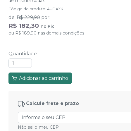
de mistura Audax.
Código do produto
:
AUDAXK
de
:
R$ 229,90
por
:
R$ 182,30
no
Pix
ou
R$ 189,90
nas demais condições
Quantidade
:
Adicionar ao carrinho
Calcule frete e prazo
Não sei o meu CEP