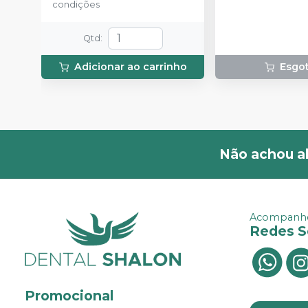
condições
Qtd
:
Adicionar ao carrinho
Esgo
Não achou a
Acompanhe
Redes S
Promocional