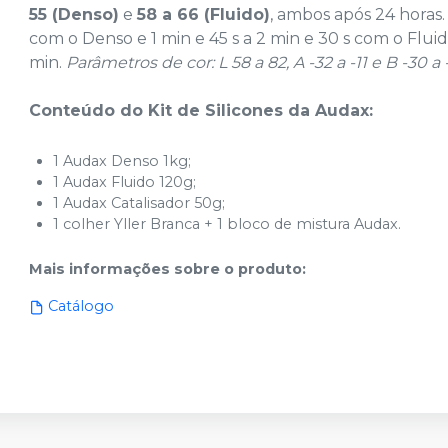
55 (Denso)
e
58 a 66 (Fluido)
, ambos após 24 horas.
com o Denso e 1 min e 45 s a 2 min e 30 s com o Fl
min.
Parâmetros de cor: L 58 a 82, A -32 a -11 e B -30 a 
Conteúdo do Kit de Silicones da Audax:
1 Audax Denso 1kg;
1 Audax Fluido 120g;
1 Audax Catalisador 50g;
1 colher Yller Branca + 1 bloco de mistura Audax.
Mais informações sobre o produto
:
Catálogo