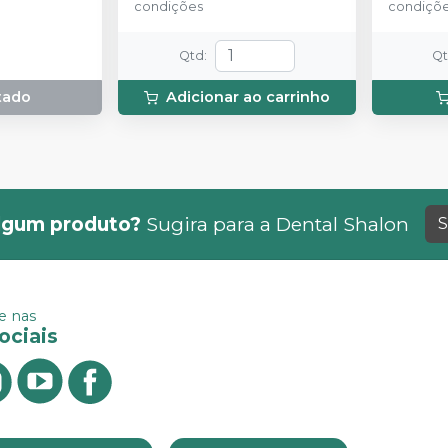
condições
condiçõ
Média Vis
(50 ml); 
Amarela
Qtd
:
Q
tado
Adicionar ao carrinho
lgum produto?
Sugira para a
Dental Shalon
S
 nas
ociais