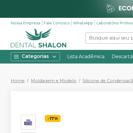
Nossa Empresa
Fale Conosco
WhatsApp
Laboratório Próte
Categorias
Lista Acadêmica
Descartá
Home
Moldagem e Modelo
Silicone de Condensaçã
-
17
%