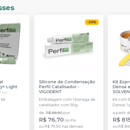
sses
-
20
%
al
Silicone de Condensação
Kit Exp
y+ Light
Perfil Catalisador
-
Densa e
)
-
VIGODENT
SOLVE
kit
Embalagem com 1 bisnaga de
Kit com 
catalisador com 50g.
Densa: 1
(250 ml) 
de
:
R$ 99,90
por
:
a partir 
Densa: 1 
R$ 76,70
R$ 81
no
Pix
catalisad
ou
R$ 79,90
nas demais
ou
R$ 84
XT Pasta 