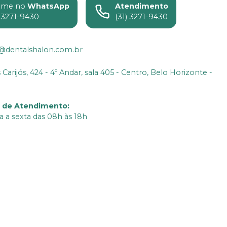
ame no
WhatsApp
Atendimento
) 3271-9430
(31) 3271-9430
n@dentalshalon.com.br
Carijós, 424 - 4º Andar, sala 405 - Centro, Belo Horizonte -
o de Atendimento
:
 a sexta das 08h às 18h