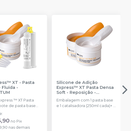
ress™ XT - Pasta
Silicone de Adição
 Fluida
-
Express™ XT Pasta Densa
NTUM
Soft - Reposição
-
SOLVENTUM
Express ™ XT Pasta
Embalagem com 1 pasta base
 pote de pasta base
e 1 catalisadora (250ml cada)+ 2
Express ™; XT Pasta
colheres.
de
:
pote de pasta
5,90
no
Pix
ora (250 ml); Express ™
9,90
nas demais
Fluida de Baixa ou