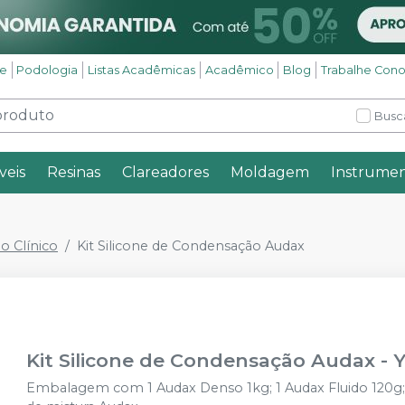
se
Podologia
Listas Acadêmicas
Acadêmico
Blog
Trabalhe Con
Busc
veis
Resinas
Clareadores
Moldagem
Instrumen
o Clínico
Kit Silicone de Condensação Audax
Kit Silicone de Condensação Audax
-
Embalagem com 1 Audax Denso 1kg; 1 Audax Fluido 120g; 1 