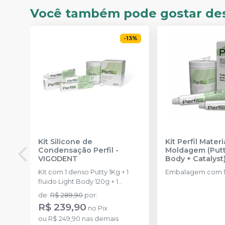
Você também pode gostar de
-
13
%
Kit Silicone de
Kit Perfil Materi
Condensação Perfil
-
Moldagem (Putt
VIGODENT
Body + Catalyst
VIGODENT
Kit com 1 denso Putty 1Kg + 1
Embalagem com 1 
fluido Light Body 120g + 1
catalisador 60ml.
de
:
R$ 289,90
por
:
R$ 239,90
no
Pix
ou
R$ 249,90
nas demais