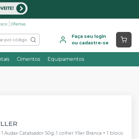
osco
Ofertas
Faça seu login
ar por código
ou cadastre-se
tais
Cimentos
Equipamentos
YLLER
Audax Catalisador 50g; 1 colher Yller Branca + 1 bloco