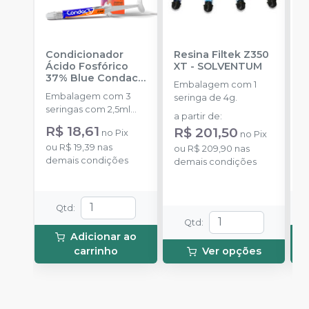
Condicionador
Resina Filtek Z350
K
Ácido Fosfórico
XT
-
SOLVENTUM
W
37% Blue Condac
-
c
Embalagem com 1
FGM
P
Embalagem com 3
K
seringa de 4g.
seringas com 2,5ml
1
a partir de
:
cada uma e 3
h
R$ 18,61
d
R$ 201,50
no
Pix
no
Pix
ponteiras para
c
R
ou
R$ 19,39
nas
aplicação.
ou
R$ 209,90
nas
c
demais condições
o
demais condições
e
d
c
N
(
Qtd
:
p
Qtd
:
e
Adicionar ao
p
carrinho
Ver opções
1