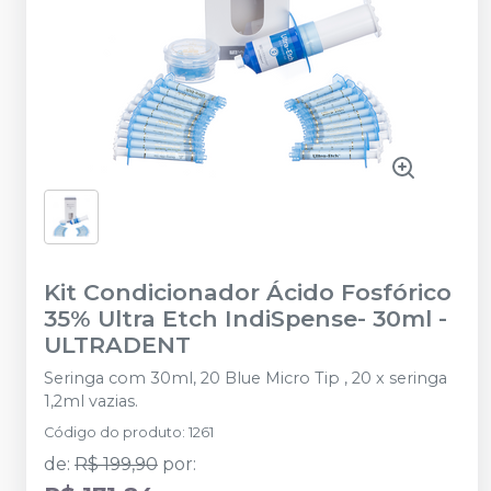
Kit Condicionador Ácido Fosfórico
35% Ultra Etch IndiSpense- 30ml
-
ULTRADENT
Seringa com 30ml, 20 Blue Micro Tip , 20 x seringa
1,2ml vazias.
Código do produto
:
1261
de
:
R$ 199,90
por
: