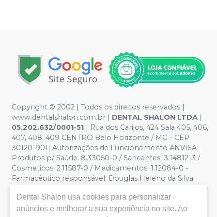
Copyright © 2002 | Todos os direitos reservados |
www.dentalshalon.com.br |
DENTAL SHALON LTDA
|
05.202.632/0001-51
| Rua dos Carijos, 424 Sala 405, 406,
407, 408, 409 CENTRO Belo Horizonte / MG - CEP
30120-901| Autorizações de Funcionamento ANVISA -
Produtos p/ Saúde: 8.33050-0 / Saneantes: 3.14812-3 /
Cosmeticos: 2.11587-0 / Medicamentos: 1.12084-0 -
Farmacêutico responsável: Douglas Heleno da Silva
CRF/MG nº 32.229 | Política de Privacidade e Segurança -
Dental Shalon
usa cookies para personalizar
Fotos meramente ilustrativas - Os preços e condições
da loja virtual estão sujeitos a alterações. Em caso de
anúncios e melhorar a sua experiência no site. Ao