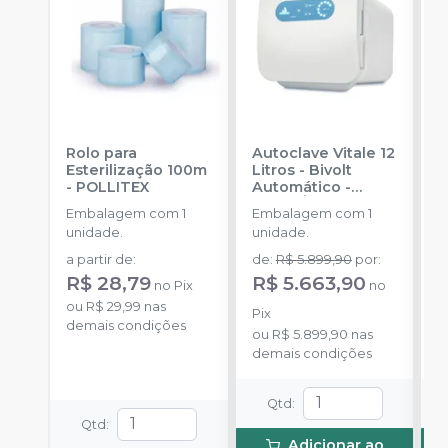
Rolo para
Autoclave Vitale 12
A
Esterilização 100m
Litros - Bivolt
L
-
POLLITEX
Automático
-
A
CRISTÓFOLI
C
Embalagem com 1
Embalagem com 1
E
unidade.
unidade.
u
a partir de
:
de
:
R$ 5.899,90
por
:
d
R$ 28,79
R$ 5.663,90
R
no
Pix
no
ou
R$ 29,99
nas
Pix
P
demais condições
ou
R$ 5.899,90
nas
o
demais condições
d
Qtd
:
Qtd
:
Adicionar ao