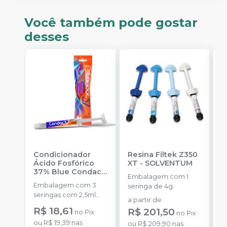
Você também pode gostar
desses
Condicionador
Resina Filtek Z350
K
Ácido Fosfórico
XT
-
SOLVENTUM
W
37% Blue Condac
-
c
Embalagem com 1
FGM
P
Embalagem com 3
K
seringa de 4g.
seringas com 2,5ml
1
a partir de
:
cada uma e 3
h
R$ 18,61
d
R$ 201,50
no
Pix
no
Pix
ponteiras para
c
R
ou
R$ 19,39
nas
aplicação.
ou
R$ 209,90
nas
c