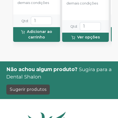
demais condições
o
demais condições
e
d
c
N
(
Qtd
:
p
Qtd
:
e
Adicionar ao
p
carrinho
Ver opções
1
Não achou algum produto?
Sugira para a
Dental Shalon
Sugerir produtos