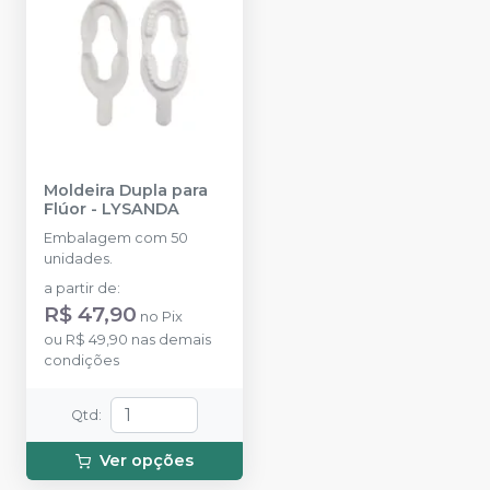
Moldeira Dupla para
Flúor
-
LYSANDA
Embalagem com 50
unidades.
a partir de
:
R$ 47,90
no
Pix
ou
R$ 49,90
nas demais
condições
Qtd
:
Ver opções