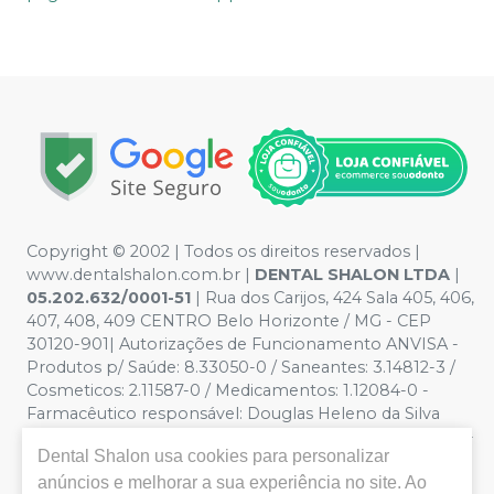
Copyright © 2002 | Todos os direitos reservados |
www.dentalshalon.com.br |
DENTAL SHALON LTDA
|
05.202.632/0001-51
| Rua dos Carijos, 424 Sala 405, 406,
407, 408, 409 CENTRO Belo Horizonte / MG - CEP
30120-901| Autorizações de Funcionamento ANVISA -
Produtos p/ Saúde: 8.33050-0 / Saneantes: 3.14812-3 /
Cosmeticos: 2.11587-0 / Medicamentos: 1.12084-0 -
Farmacêutico responsável: Douglas Heleno da Silva
CRF/MG nº 32.229 | Política de Privacidade e Segurança -
Dental Shalon
usa cookies para personalizar
Fotos meramente ilustrativas - Os preços e condições
anúncios e melhorar a sua experiência no site. Ao
da loja virtual estão sujeitos a alterações. Em caso de