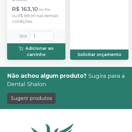
R$ 163,10
no
Pix
ou
R$ 169,90
nas demais
condições
Qtd
:
Adicionar ao
carrinho
Solicitar orçamento
Não achou algum produto?
Sugira para a
Dental Shalon
Sugerir produtos