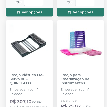
Qtd
:
Qtd
:
Ver opções
Ver opções
Estojo Plástico LM-
Estojo para
Servo 8E
-
Esterilização de
QUINELATO
Instrumentos
Periodontia - 1
Embalagem com 1
Embalagem com 1
unidade
-
CONFORT
unidade.
unidade.
ODONTO
R$ 307,10
a partir de
:
no
Pix
R$ 25,82
no
Pix