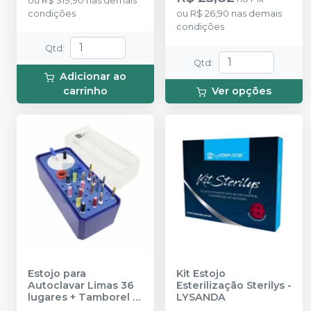
ou
R$ 319,90
nas demais
condições
ou
R$ 26,90
nas demais
condições
Qtd
:
Qtd
:
Adicionar ao
carrinho
Ver opções
Estojo para
Kit Estojo
Autoclavar Limas 36
Esterilização Sterilys
-
lugares + Tamborel
-
LYSANDA
MK LIFE