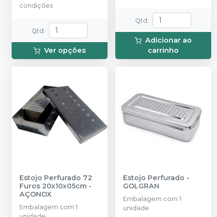
condições
Qtd
:
Qtd
:
Adicionar ao
Ver opções
carrinho
Estojo Perfurado 72
Estojo Perfurado
-
Furos 20x10x05cm
-
GOLGRAN
AÇONOX
Embalagem com 1
Embalagem com 1
unidade
unidade.