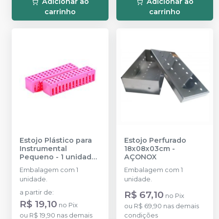
Adicionar ao
Adicionar ao
carrinho
carrinho
Estojo Plástico para
Estojo Perfurado
Instrumental
18x08x03cm
-
Pequeno - 1 unidade
AÇONOX
-
CONFORT ODONTO
Embalagem com 1
Embalagem com 1
unidade.
unidade.
a partir de
:
R$ 67,10
no
Pix
R$ 19,10
no
Pix
ou
R$ 69,90
nas demais
ou
R$ 19,90
nas demais
condições