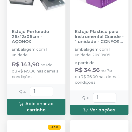
Estojo Perfurado
Estojo Plástico para
26x12x06cm
-
Instrumental Grande -
AÇONOX
1 unidade
-
CONFORT
ODONTO
Embalagem com 1
Embalagem com 1
unidade.
unidade. 20x10x05
R$ 143,90
a partir de
:
no
Pix
R$ 34,56
no
Pix
ou
R$ 149,90
nas demais
condições
ou
R$ 36,00
nas demais
condições
Qtd
:
Qtd
:
Adicionar ao
carrinho
Ver opções
-
13
%