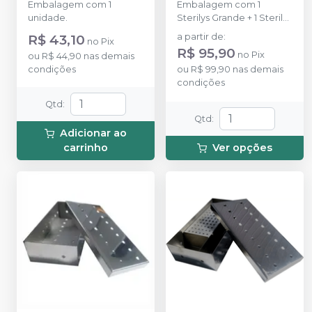
Embalagem com 1
Embalagem com 1
unidade.
Sterilys Grande + 1 Sterilys
Pequena + 1 Sterilys Perio
R$ 43,10
a partir de
:
no
Pix
+ 1 Bandeja média.
R$ 95,90
no
Pix
ou
R$ 44,90
nas demais
condições
ou
R$ 99,90
nas demais
condições
Qtd
:
Qtd
:
Adicionar ao
carrinho
Ver opções