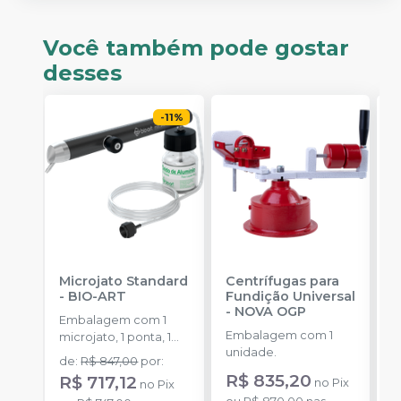
Você também pode gostar
desses
-
11
%
Microjato Standard
Centrífugas para
B
-
BIO-ART
Fundição Universal
1
-
NOVA OGP
Embalagem com 1
E
Embalagem com 1
microjato, 1 ponta, 1
u
unidade.
pote de óxido de
de
:
R$ 847,00
por
:
alumínio com 50g, 1
R$ 835,20
R$ 717,12
no
Pix
no
Pix
o
conexão para equipo,