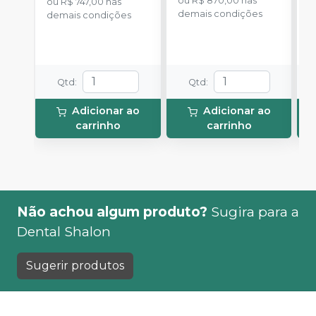
ou
R$ 870,00
nas
ou
R$ 747,00
nas
d
1 engate rápido e
demais condições
demais condições
manual de instruções.
Qtd
:
Qtd
:
Adicionar ao
Adicionar ao
carrinho
carrinho
Não achou algum produto?
Sugira para a
Dental Shalon
Sugerir produtos