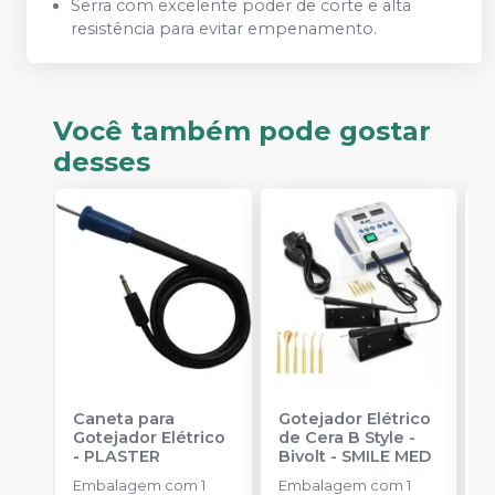
Serra com excelente poder de corte e alta
resistência para evitar empenamento.
Você também pode gostar
desses
Caneta para
Gotejador Elétrico
L
Gotejador Elétrico
de Cera B Style -
p
-
PLASTER
Bivolt
-
SMILE MED
P
-
Embalagem com 1
Embalagem com 1
E