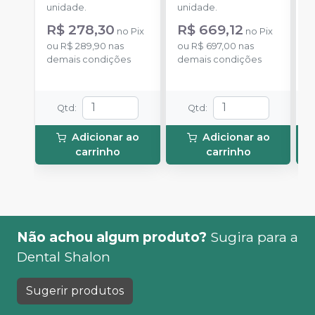
unidade.
unidade.
u
R$ 278,30
R$ 669,12
no
Pix
no
Pix
ou
R$ 289,90
nas
ou
R$ 697,00
nas
o
demais condições
demais condições
d
Qtd
:
Qtd
:
Adicionar ao
Adicionar ao
carrinho
carrinho
Não achou algum produto?
Sugira para a
Dental Shalon
Sugerir produtos